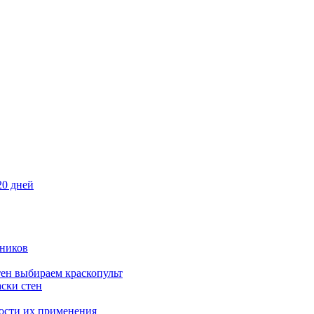
20 дней
ников
тен выбираем краскопульт
ски стен
ности их применения