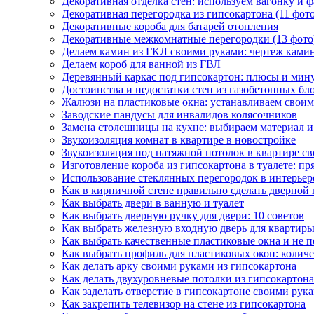
Декоративная отделка стен: используем вагонку и 
Декоративная перегородка из гипсокартона (11 фот
Декоративные короба для батарей отопления
Декоративные межкомнатные перегородки (13 фото
Делаем камин из ГКЛ своими руками: чертеж камин
Делаем короб для ванной из ГВЛ
Деревянный каркас под гипсокартон: плюсы и мин
Достоинства и недостатки стен из газобетонных бл
Жалюзи на пластиковые окна: устанавливаем свои
Заводские пандусы для инвалидов колясочников
Замена столешницы на кухне: выбираем материал и
Звукоизоляция комнат в квартире в новостройке
Звукоизоляция под натяжной потолок в квартире с
Изготовление короба из гипсокартона в туалете: пр
Использование стеклянных перегородок в интерьер
Как в кирпичной стене правильно сделать дверной
Как выбрать двери в ванную и туалет
Как выбрать дверную ручку для двери: 10 советов
Как выбрать железную входную дверь для квартиры
Как выбрать качественные пластиковые окна и не п
Как выбрать профиль для пластиковых окон: количе
Как делать арку своими руками из гипсокартона
Как делать двухуровневые потолки из гипсокартона
Как заделать отверстие в гипсокартоне своими рука
Как закрепить телевизор на стене из гипсокартона