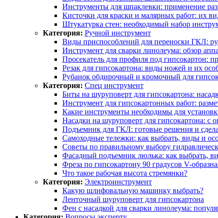
Инструменты для шпаклевки: применение ра
Кисточки для краски и малярных работ: их в
Штукатурка стен: необходимый набор инстру
Категория:
Ручной инструмент
Виды приспособлений для переноски ГКЛ: руч
Инструмент для сварки линолеума: обзор апп
Просекатель для профиля под гипсокартон: пр
Резак для гипсокартона: виды ножей и их осо
Рубанок обдирочный и кромочный для гипсока
Категория:
Спец инструмент
Биты на шуруповерт для гипсокартона: насад
Инструмент для гипсокартонных работ: разме
Какие инструменты необходимы для установ
Насадки на шуруповерт для гипсокартона: с о
Подъемник для ГКЛ: готовые решения и сдел
Самоходные тележки: как выбрать, виды и ос
Советы по правильному выбору гидравлическ
Фасадный подъемник люлька: как выбрать, в
Фреза по гипсокартону 90 градусов V-образна
Что такое рабочая высота стремянки?
Категория:
Электроинструмент
Какую шлифовальную машинку выбрать?
Ленточный шуруповерт для гипсокартона
Фен с насадкой для сварки линолеума: популя
Категория:
Вопросы эксперту