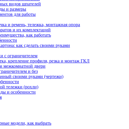
зных видов шпателей
иды и размеры
ментов для работы
ка и ремень, тележка, монтажная опора
аратов и их комплектаций
еимущества, как работать
бенности
ртона: как сделать своими руками
ки с ограничителем
тка, крепление профиля, резка и монтаж ГКЛ
ки межкомнатной двери
граничителем и без
анный своими руками (чертежи)
обенности
ой тележки (рохли)
иды и особенности
я
рные модели, как выбрать