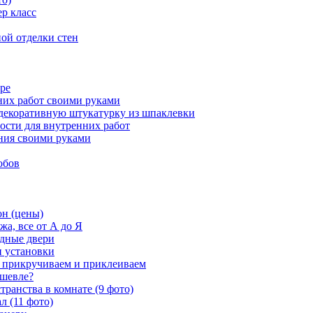
ер класс
ой отделки стен
ире
них работ своими руками
 декоративную штукатурку из шпаклевки
ости для внутренних работ
ения своими руками
обов
н (цены)
жа, все от А до Я
одные двери
и установки
, прикручиваем и приклеиваем
ешевле?
ранства в комнате (9 фото)
л (11 фото)