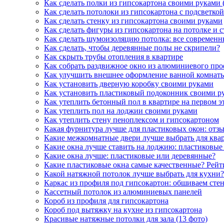
Как сделать полки из гипсокартона своими руками 
Как сделать потолоки из гипсокартона с подсветко
Как сделать стенку из гипсокартона своими руками
Как сделать фигуры из гипсокартона на потолке и с
Как сделать шумоизоляцию потолка: все современ
Как сделать, чтобы деревянные полы не скрипели?
Как скрыть трубы отопления в квартире
Как собрать раздвижное окно из алюминиевого пр
Как улучшить внешнее оформление ванной комнаты
Как установить дверную коробку своими руками
Как установить пластиковый подоконник своими р
Как утеплить бетонный пол в квартире на первом э
Как утеплить пол на лоджии своими руками
Как утеплить стену пеноплексом и гипсокартоном
Какая фурнитура лучше для пластиковых окон: отзы
Какие межкомнатные двери лучше выбрать для ква
Какие окна лучше ставить на лоджию: пластиковы
Какие окна лучше: пластиковые или деревянные?
Какие пластиковые окна самые качественные? Рейт
Какой натяжной потолок лучше выбрать для кухни?
Каркас из профиля под гипсокартон: обшиваем сте
Кассетный потолок из алюминиевых панелей
Короб из профиля для гипсокартона
Короб под вытяжку на кухне из гипсокартона
Красивые натяжные потолки для зала (13 фото)