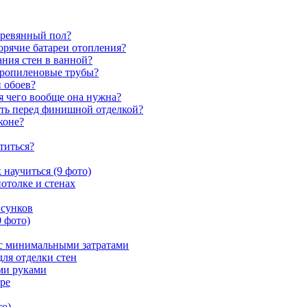
еревянный пол?
орячие батареи отопления?
ния стен в ванной?
пропиленовые трубы?
 обоев?
ля чего вообще она нужна?
ать перед финишной отделкой?
коне?
титься?
 научиться (9 фото)
потолке и стенах
исунков
0 фото)
с минимальными затратами
для отделки стен
ми руками
ре
то)