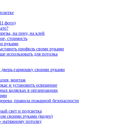
 плитке
11 фото)
ате?
резы, на пену, на клей
ие, стоимость
ми руками
ыставить профиль своми руками
ше использовать для потолка
 дверь-гармошку своими руками
кция, монтаж
аркас и установить освещение
ных колясках в организациях
ками
дерева, правила пожарной безопасности
ный свет и подсветка
ом своими руками (видео)
» натяжному потолку