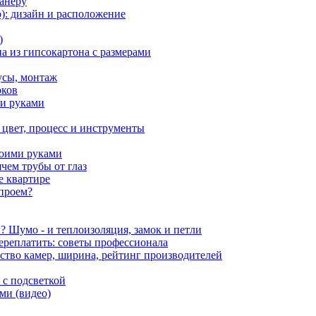
фанеру
о): дизайн и расположение
)
а из гипсокартона с размерами
усы, монтаж
оков
ми руками
 цвет, процесс и инструменты
воими руками
ячем трубы от глаз
е квартире
 проем?
? Шумо - и теплоизоляция, замок и петли
ереплатить: советы профессионала
ство камер, ширина, рейтинг производителей
 с подсветкой
ми (видео)