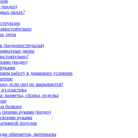
оном
 (видео)
ковых окнах?
нструкция
самостоятельно
ты, цена
и (видеоинструкция)
комнатные двери
мостоятельно?
ками (видео)
 руками
лняем работу в домашних условиях
артире
но, если оно не закрывается?
 из пластика
: разметка, сборка, отделка
ире
на балконе
 своими руками (видео)
 своими руками
 натяжной потолок
виды обрешеток, материалы