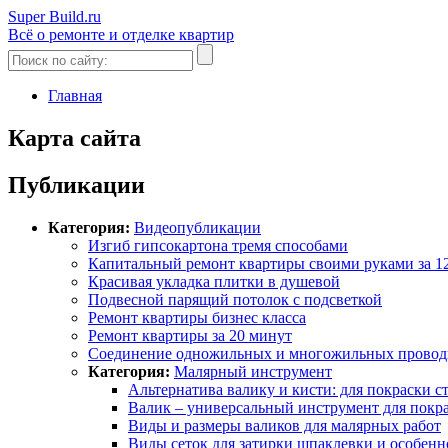
Super Build.ru
Всё о ремонте и отделке квартир
Главная
Карта сайта
Публикации
Категория:
Видеопубликации
Изгиб гипсокартона тремя способами
Капитальный ремонт квартиры своими руками за 1
Красивая укладка плитки в душевой
Подвесной парящий потолок с подсветкой
Ремонт квартиры бизнес класса
Ремонт квартиры за 20 минут
Соединение одножильных и многожильных провод
Категория:
Малярный инструмент
Альтернатива валику и кисти: для покраски с
Валик – универсальный инструмент для покра
Виды и размеры валиков для малярных работ
Виды сеток для затирки шпаклевки и особен