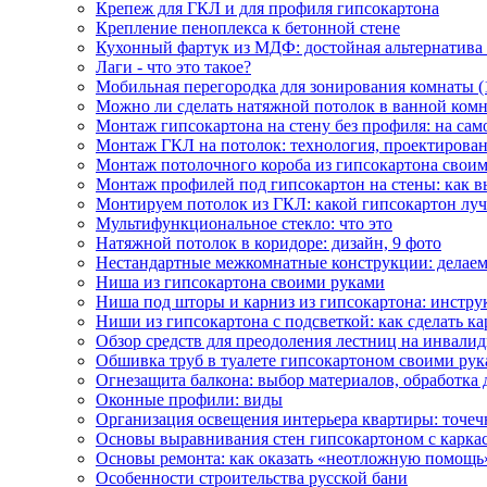
Крепеж для ГКЛ и для профиля гипсокартона
Крепление пеноплекса к бетонной стене
Кухонный фартук из МДФ: достойная альтернатива
Лаги - что это такое?
Мобильная перегородка для зонирования комнаты (
Можно ли сделать натяжной потолок в ванной комн
Монтаж гипсокартона на стену без профиля: на само
Монтаж ГКЛ на потолок: технология, проектирован
Монтаж потолочного короба из гипсокартона свои
Монтаж профилей под гипсокартон на стены: как в
Монтируем потолок из ГКЛ: какой гипсокартон луч
Мультифункциональное стекло: что это
Натяжной потолок в коридоре: дизайн, 9 фото
Нестандартные межкомнатные конструкции: делаем
Ниша из гипсокартона своими руками
Ниша под шторы и карниз из гипсокартона: инстру
Ниши из гипсокартона с подсветкой: как сделать к
Обзор средств для преодоления лестниц на инвалид
Обшивка труб в туалете гипсокартоном своими ру
Огнезащита балкона: выбор материалов, обработка 
Оконные профили: виды
Организация освещения интерьера квартиры: точеч
Основы выравнивания стен гипсокартоном с каркас
Основы ремонта: как оказать «неотложную помощь
Особенности строительства русской бани