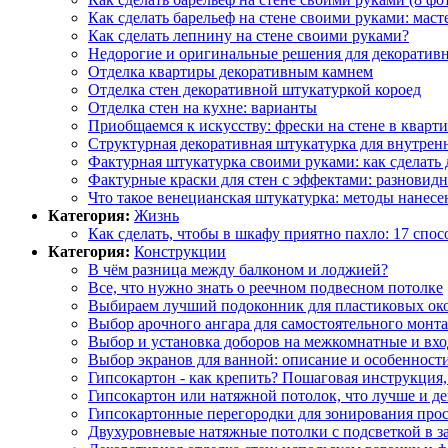
Как сделать барельеф на стене своими руками: маст
Как сделать лепнину на стене своими руками?
Недорогие и оригинальные решения для декоративн
Отделка квартиры декоративным камнем
Отделка стен декоративной штукатуркой короед
Отделка стен на кухне: варианты
Приобщаемся к искусству: фрески на стене в кварт
Структурная декоративная штукатурка для внутрен
Фактурная штукатурка своими руками: как сделать
Фактурные краски для стен с эффектами: разновидн
Что такое венецианская штукатурка: методы нанес
Категория:
Жизнь
Как сделать, чтобы в шкафу приятно пахло: 17 спос
Категория:
Конструкции
В чём разница между балконом и лоджией?
Все, что нужно знать о реечном подвесном потолке
Выбираем лучший подоконник для пластиковых око
Выбор арочного ангара для самостоятельного монта
Выбор и установка доборов на межкомнатные и вх
Выбор экранов для ванной: описание и особенност
Гипсокартон - как крепить? Пошаговая инструкция
Гипсокартон или натяжной потолок, что лучше и д
Гипсокартонные перегородки для зонирования прост
Двухуровневые натяжные потолки с подсветкой в за