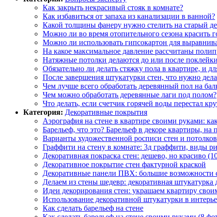
Как закрыть некрасивый стояк в комнате?
Как избавиться от запаха из канализации в ванной?
Какой толщины фанеру нужно стелить на старый д
Можно ли во время отопительного сезона красить г
Можно ли использовать гипсокартон для выравнива
На какое максимальное давление рассчитаны поли
Натяжные потолки делаются до или после поклейки
Обязательно ли делать стяжку пола в квартире, и д
После завершения штукатурки стен, что нужно дел
Чем лучше всего обработать деревянный пол на бал
Чем можно обработать деревянные лаги под полом?
Что делать, если счетчик горячей воды перестал кру
Категория:
Декоративные покрытия
Аэрография на стене в квартире своими руками: как
Барельеф, что это? Барельеф в декоре квартиры, на 
Варианты художественной росписи стен и потолков
Граффити на стену в комнате: 3д граффити, виды р
Декоративная покраска стен: дешево, но красиво (1
Декоративное покрытие стен фактурной краской
Декоративные панели ПВХ: большие возможности 
Делаем из стены шедевр: декоративная штукатурка 
Идеи декорирования стен: украшаем квартиру свои
Использование декоративной штукатурки в интерье
Как сделать барельеф на стене
Как сделать барельеф на стене своими руками (8 фо