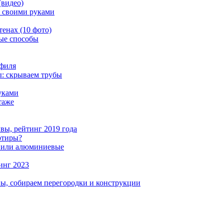
(видео)
й своими руками
тенах (10 фото)
ные способы
офиля
: скрываем трубы
уками
таже
вы, рейтинг 2019 года
ртиры?
е или алюминиевые
инг 2023
ны, собираем перегородки и конструкции