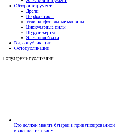
Электроинструмент
Обзор инструмента
Дрели
Перфораторы
Углошлифовальные машины
Циркулярные пилы
Шуруповерты
Электролобзики
Видеопубликации
Фотопубликации
Популярные публикации
Кто должен менять батареи в приватизированной
квартире по закону