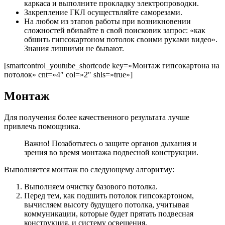
каркаса и выполните прокладку электропроводки.
Закрепление ГКЛ осуществляйте саморезами.
На любом из этапов работы при возникновении
сложностей вбивайте в свой поисковик запрос: «как
обшить гипсокартоном потолок своими руками видео».
Знания лишними не бывают.
[smartcontrol_youtube_shortcode key=»Монтаж гипсокартона на
потолок» cnt=»4″ col=»2″ shls=»true»]
Монтаж
Для получения более качественного результата лучше
привлечь помощника.
Важно! Позаботьтесь о защите органов дыхания и
зрения во время монтажа подвесной конструкции.
Выполняется монтаж по следующему алгоритму:
Выполняем очистку базового потолка.
Перед тем, как подшить потолок гипсокартоном,
вычисляем высоту будущего потолка, учитывая
коммуникации, которые будет прятать подвесная
конструкция, и систему освещения.