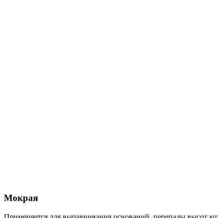
Мокрая
Применяется для выравнивания оснований, перепады высот кот