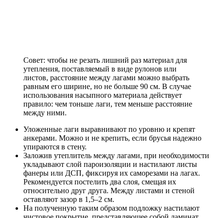
Совет: чтобы не резать лишний раз материал для
утепления, поставляемый в виде рулонов или
листов, расстояние между лагами можно выбрать
равным его ширине, но не больше 90 см. В случае
использования насыпного материала действует
правило: чем тоньше лаги, тем меньше расстояние
между ними.
Уложенные лаги выравнивают по уровню и крепят
анкерами. Можно и не крепить, если брусья надежно
упираются в стену.
Заложив утеплитель между лагами, при необходимости
укладывают слой пароизоляции и настилают листы
фанеры или ДСП, фиксируя их саморезами на лагах.
Рекомендуется постелить два слоя, смещая их
относительно друг друга. Между листами и стеной
оставляют зазор в 1,5–2 см.
На полученную таким образом подложку настилают
чистовое покрытие, представляющее собой ламинат,