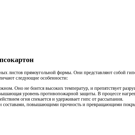
ипсокартон
ных листов прямоугольной формы. Они представляют собой гип
личают следующие особенности:
кном. Оно не боится высоких температур, и препятствует разр
овышающая уровень противопожарной защиты. В процессе нагрева
ействием огня спекается и удерживает гипс от рассыпания.
ми составами, повышающими прочность и превращающими покры