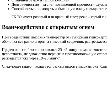
Отличной звуко- и теплоизоляцией.
Долговечностью – за счет повышенной прочности служи
Способностью поглощать избыточную влагу и выделять е
ГКЛО имеет розовый или красный цвет, реже – серый с к
Взаимодействие с открытым огнем
При воздействии высоких температур огнеупорный гипсокартон
оболочка все равно сгорит, а гипсовый сердечник растрескаетс
Предел огнестойкости составляет 25–45 минут в зависимости 
целостность, не давая огню перейти в противоположную сторо
распадается уже через 18–20 минут.
Следующее видео – краш-тест разных видов гипсокартона, бла