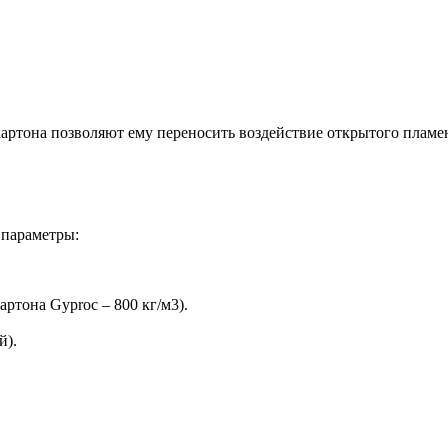
тона позволяют ему переносить воздействие открытого пламени
 параметры:
артона Gyproc – 800 кг/м3).
й).