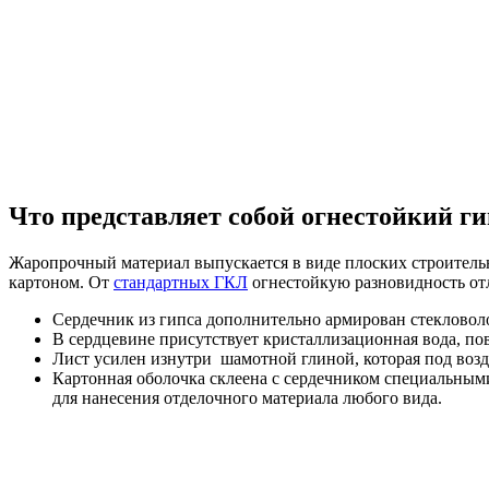
Что представляет собой огнестойкий г
Жаропрочный материал выпускается в виде плоских строитель
картоном. От
стандартных ГКЛ
огнестойкую разновидность от
Сердечник из гипса дополнительно армирован стекловоло
В сердцевине присутствует кристаллизационная вода, п
Лист усилен изнутри шамотной глиной, которая под возд
Картонная оболочка склеена с сердечником специальны
для нанесения отделочного материала любого вида.