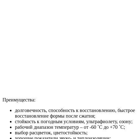
Преимущества:
долговечность, способность к восстановлению, быстрое
восстановление формы после сжатия;
стойкость к погодным условиям, ультрафиолету, озону;
рабочий диапазон температур – от -60 ˚С до +70 ˚С;
выбор расцветок, цветостойкость;
хорошие показатели звуко- и теплоизоляции;