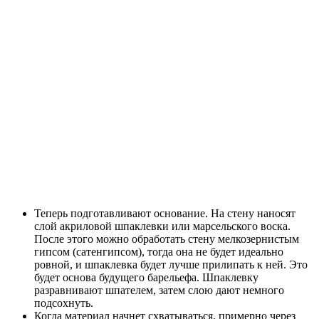
Теперь подготавливают основание. На стену наносят
слой акриловой шпаклевки или марсельского воска.
После этого можно обработать стену мелкозернистым
гипсом (сатенгипсом), тогда она не будет идеально
ровной, и шпаклевка будет лучше прилипать к ней. Это
будет основа будущего барельефа. Шпаклевку
разравнивают шпателем, затем слою дают немного
подсохнуть.
Когда материал начнет схватываться, примерно через