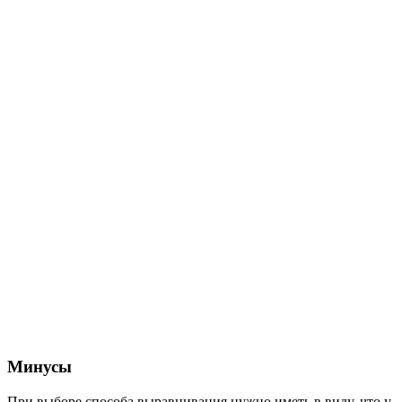
Минусы
При выборе способа выравнивания нужно иметь в виду, что у