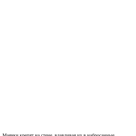
Маячки крепят на стене, вдавливая их в набросанные