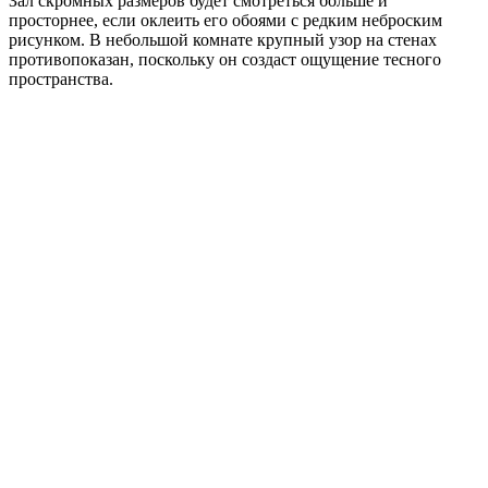
Зал скромных размеров будет смотреться больше и
просторнее, если оклеить его обоями с редким неброским
рисунком. В небольшой комнате крупный узор на стенах
противопоказан, поскольку он создаст ощущение тесного
пространства.