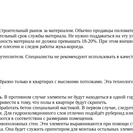
троительный рынок за материалом. Обычно продавцы пиломатер
тельный срок службы материала. Не нужно поддаваться на эту ул
жность материала не должна превышать 18-20%. При этом внешни
е плесени и следов работы жука-короеда.
утеплителя. Специалисты не рекомендуют использовать в качест
образно только в квартирах с высокими потолками. Эта техноло
:
. В противном случае элементы не будут находиться в одной го
вести к тому, что полы в квартире будут скрипеть.
обработать бетон специальной мастикой. В первом случае, следуе
м. Для гидроизоляционного слоя отлично подойдёт рубероид или
ются в соответствии с размерами помещения.
отивоположных стен. Эти элементы выравниваются при помощи ст
а. Она будет служить ориентиром для монтажа остальных элеме