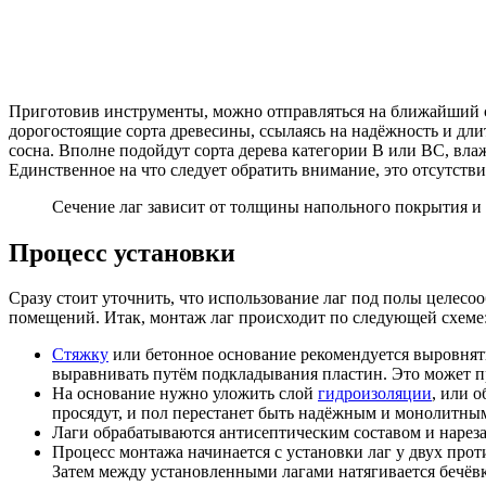
Приготовив инструменты, можно отправляться на ближайший с
дорогостоящие сорта древесины, ссылаясь на надёжность и дли
сосна. Вполне подойдут сорта дерева категории B или BC, вла
Единственное на что следует обратить внимание, это отсутстви
Сечение лаг зависит от толщины напольного покрытия и 
Процесс установки
Сразу стоит уточнить, что использование лаг под полы целесо
помещений. Итак, монтаж лаг происходит по следующей схеме
Стяжку
или бетонное основание рекомендуется выровнять
выравнивать путём подкладывания пластин. Это может при
На основание нужно уложить слой
гидроизоляции
, или 
просядут, и пол перестанет быть надёжным и монолитны
Лаги обрабатываются антисептическим составом и нареза
Процесс монтажа начинается с установки лаг у двух пр
Затем между установленными лагами натягивается бечёвк