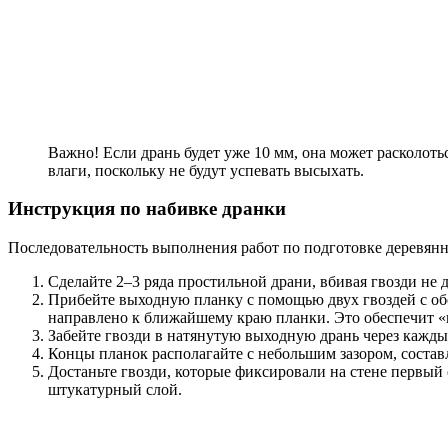
Важно! Если дрань будет уже 10 мм, она может расколот
влаги, поскольку не будут успевать высыхать.
Инструкция по набивке дранки
Последовательность выполнения работ по подготовке деревян
Сделайте 2–3 ряда простильной драни, вбивая гвозди не д
Прибейте выходную планку с помощью двух гвоздей с обо
направлено к ближайшему краю планки. Это обеспечит «
Забейте гвозди в натянутую выходную дрань через каждые
Концы планок располагайте с небольшим зазором, соста
Достаньте гвозди, которые фиксировали на стене первый 
штукатурный слой.