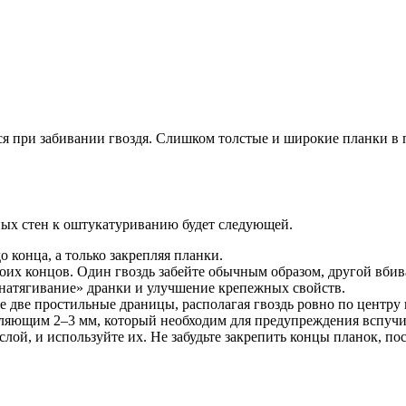
ься при забивании гвоздя. Слишком толстые и широкие планки в 
ных стен к оштукатуриванию будет следующей.
о конца, а только закрепляя планки.
их концов. Один гвоздь забейте обычным образом, другой вбива
натягивание» дранки и улучшение крепежных свойств.
 две простильные драницы, располагая гвоздь ровно по центру п
вляющим 2–3 мм, который необходим для предупреждения вспучи
слой, и используйте их. Не забудьте закрепить концы планок, п