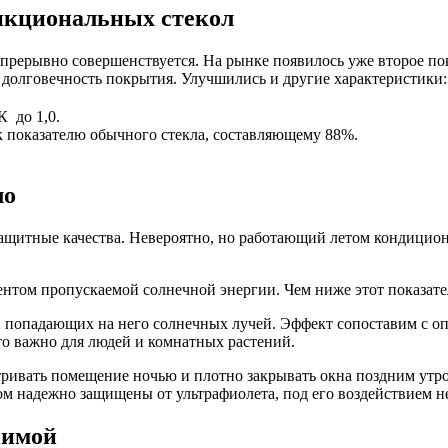
нкциональных стекол
рерывно совершенствуется. На рынке появилось уже второе пок
, долговечность покрытия. Улучшились и другие характеристики:
К до 1,0.
 к показателю обычного стекла, составляющему 88%.
ло
щитные качества. Невероятно, но работающий летом кондиционер
ентом пропускаемой солнечной энергии. Чем ниже этот показате
ии попадающих на него солнечных лучей. Эффект сопоставим с
то важно для людей и комнатных растений.
ивать помещение ночью и плотно закрывать окна поздним утром
м надежно защищены от ультрафиолета, под его воздействием не
зимой