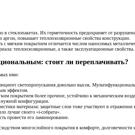
о в стеклопакетах. Их герметичность предохраняет от разрушени
го аргон, повышает теплоизоляционные свойства конструкции.
ь с мягким покрытием отличается числом наносимых металличес
риала: теплоизоляционные, а также эксплуатационные свойства.
циональным: стоит ли переплачивать?
емых ими:
оэффициент светопропускания довольно высок. Мультифункционал
ным эффектом.
гким покрытием более прочное, устойчиво к механическим возде
ы нужной конфигурации.
истики материала: защитные слои тоже участвуют в отражении
ло лучше своего «i-собрата».
ть провести его ламинирование.
сходством многослойного покрытия в комфорте, долговечности и