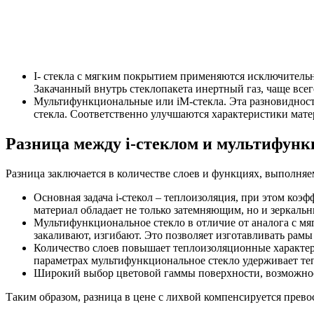
I- стекла с мягким покрытием применяются исключительн
Закачанный внутрь стеклопакета инертный газ, чаще все
Мультифункциональные или iM-стекла. Эта разновидност
стекла. Соответственно улучшаются характеристики мате
Разница между i-стеклом и мультифунк
Разница заключается в количестве слоев и функциях, выполня
Основная задача i-стекол – теплоизоляция, при этом к
материал обладает не только затемняющим, но и зеркаль
Мультифункциональное стекло в отличие от аналога с мя
закаливают, изгибают. Это позволяет изготавливать рам
Количество слоев повышает теплоизоляционные характер
параметрах мультифункциональное стекло удерживает теп
Широкий выбор цветовой гаммы поверхности, возможнос
Таким образом, разница в цене с лихвой компенсируется прево