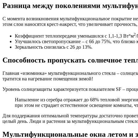
Разница между поколениями мультифу
С момента возникновения мультифункциональное покрытие неп
этом слои наносятся крест-накрест, что увеличивает прочность
2
Коэффициент теплопередачи уменьшился с 1,1-1,3 Вт˟м
/
Улучшилось светопропускание – с 66 до 75%, что близко
Зеркальность снизилась с 26 до 13%.
Способность пропускать солнечное теп
Главная «изюминка» мультифункционального стекла – солнцеза
тратится на нагревание помещения зимой!
Уровень солнцезащиты характеризуется показателем SF – проц
Напыление из серебра отражает до 68% тепловой энерг
при этом не страдает естественное освещение комнаты, ч
Для поддержания оптимальной температуры достаточно проветр
целый день. Люди и растения за мультифункциональным стекло
Мультифункциональные окна летом и 