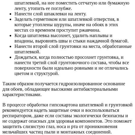
шпатлевкой, на нее поместить сетчатую или бумажную
ленту, утопить ее поглубже.
Нанести слой шпаклевки на ленту.
Заделать герметиком или шпатлевкой отверстия, в
которые утоплены шурупы, иначе на обоях в этих
местах со временем проступит ржавчина.
Когда шпатлевка высохнет, удалить наплывы и
впадины, выровнять швы и стыки наждачной бумагой.
Нанести второй слой грунтовки на места, обработанные
шпатлевкой.
Дождаться, когда полностью просохнет грунтовка, и
нанести третий слой грунтовочного состава, чтобы все
поверхности были идеально ровными и не отличались
цветом и структурой.
Таким образом получается гидроизолированное основание
для обоев, обладающее высокими антибактериальными
характеристиками.
В процессе обработки гипсокартона шпатлевкой и грунтовкой
рекомендуется надеть защитные очки и воспользоваться
респиратором, даже если составы экологически безопасны и
не содержат опасных для здоровья компонентов. Это поможет
защитить слизистую глаз, носа и рта от проникновения
мельчайших частиц пыли и монтажных соединений.