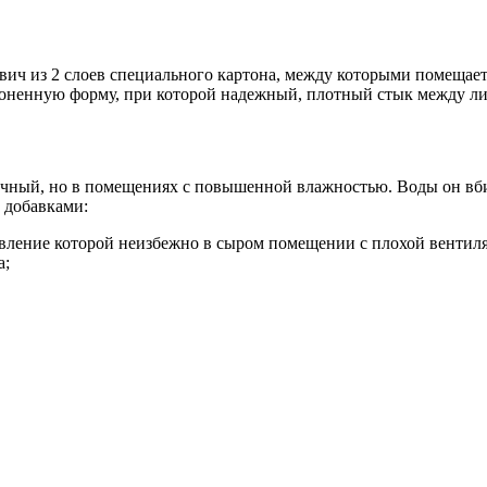
ич из 2 слоев специального картона, между которыми помещае
оненную форму, при которой надежный, плотный стык между ли
обычный, но в помещениях с повышенной влажностью. Воды он в
 добавками:
явление которой неизбежно в сыром помещении с плохой вентил
а;