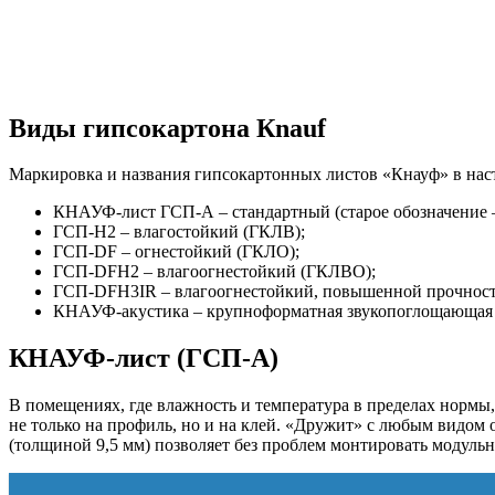
Виды гипсокартона Кnauf
Маркировка и названия гипсокартонных листов «Кнауф» в нас
КНАУФ-лист ГСП-А ‒ стандартный (старое обозначение 
ГСП-Н2 ‒ влагостойкий (ГКЛВ);
ГСП-DF ‒ огнестойкий (ГКЛО);
ГСП-DFН2 ‒ влагоогнестойкий (ГКЛВО);
ГСП-DFH3IR ‒ влагоогнестойкий, повышенной прочност
КНАУФ-акустика ‒ крупноформатная звукопоглощающая 
КНАУФ-лист (ГСП-А)
В помещениях, где влажность и температура в пределах нормы,
не только на профиль, но и на клей. «Дружит» с любым видом
(толщиной 9,5 мм) позволяет без проблем монтировать модульн