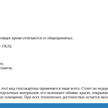
тоящее время отличаются от общепринятых:
– ГКЛ);
и;
панель.
 этот вид гипсокартона применяется чаще всего. Стоит он недо
 отделочных материалов: его оклеивают обоями, красят, покрыв
ое освещение. При всех технических достоинствах остается эко