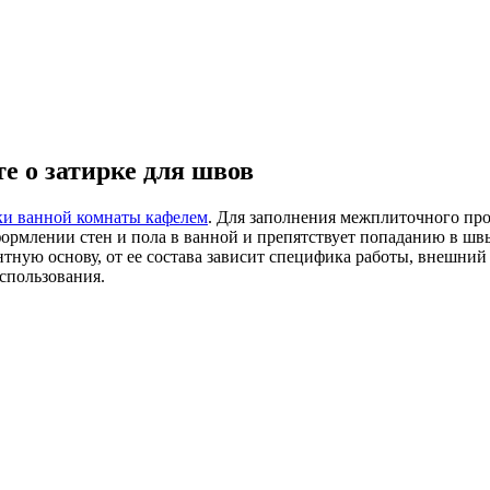
е о затирке для швов
ки ванной комнаты кафелем
. Для заполнения межплиточного прос
млении стен и пола в ванной и препятствует попаданию в швы 
тную основу, от ее состава зависит специфика работы, внешний
использования.