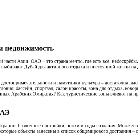
 и недвижимость
части Азии. ОАЭ – это страна мечты, где есть всё: небоскрёбы,
 выбирают Дубай для активного отдыха и постоянной жизни на д
е достопримечательности и памятники культура – достаточна вы
словия: бассейн, спортзал, салон красоты, зона для отдыха, ково
ённых Арабских Эмиратах? Как туристические зоны влияют на 
ОАЭ
ранно. Различные постройки, эпохи и годы создания. Множеств
 некоторые объекты занесены в список общемирового достояния 