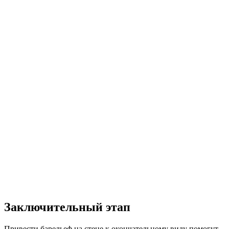
Заключительный этап
Привести барельеф на стене к окончательному виду помогут