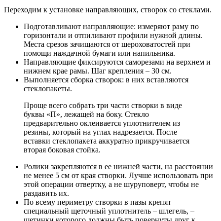
Переходим к установке направляющих, створок со стеклами.
Подготавливают направляющие: измеряют раму по
горизонтали и отпиливают профили нужной длины.
Места срезов зачищаются от шероховатостей при
помощи наждачной бумаги или напильника.
Направляющие фиксируются саморезами на верхнем и
нижнем крае рамы. Шаг крепления – 30 см.
Выполняется сборка створок: в них вставляются
стеклопакеты.
Проще всего собрать три части створки в виде
буквы «П», лежащей на боку. Стекло
предварительно оклеивается уплотнителем из
резины, который на углах надрезается. После
вставки стеклопакета аккуратно прикручивается
вторая боковая стойка.
Ролики закрепляются в ее нижней части, на расстоянии
не менее 5 см от края створки. Лучше использовать при
этой операции отвертку, а не шуруповерт, чтобы не
раздавить их.
По всему периметру створки в пазы крепят
специальный щеточный уплотнитель – шлегель, –
щетинки которого должны быть повернуты друг к