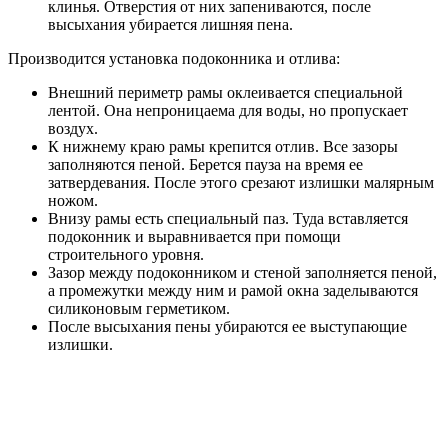
клинья. Отверстия от них запениваются, после
высыхания убирается лишняя пена.
Производится установка подоконника и отлива:
Внешний периметр рамы оклеивается специальной
лентой. Она непроницаема для воды, но пропускает
воздух.
К нижнему краю рамы крепится отлив. Все зазоры
заполняются пеной. Берется пауза на время ее
затвердевания. После этого срезают излишки малярным
ножом.
Внизу рамы есть специальный паз. Туда вставляется
подоконник и выравнивается при помощи
строительного уровня.
Зазор между подоконником и стеной заполняется пеной,
а промежутки между ним и рамой окна заделываются
силиконовым герметиком.
После высыхания пены убираются ее выступающие
излишки.