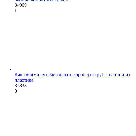
34969
1
Как своими руками сделать короб для труб в ванной из
пластика
32838
0