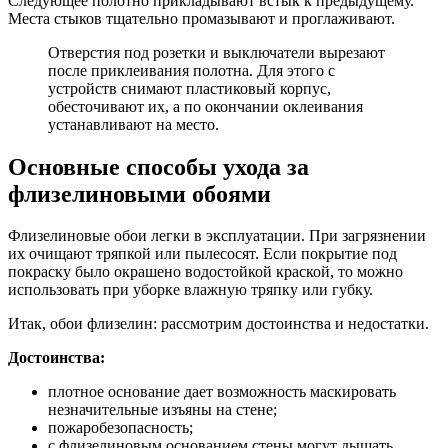
Следующее полотно прикладывают встык к предыдущему.
Места стыков тщательно промазывают и проглаживают.
Отверстия под розетки и выключатели вырезают
после приклеивания полотна. Для этого с
устройств снимают пластиковый корпус,
обесточивают их, а по окончании оклеивания
устанавливают на место.
Основные способы ухода за
флизелиновыми обоями
Флизелиновые обои легки в эксплуатации. При загрязнении
их очищают тряпкой или пылесосят. Если покрытие под
покраску было окрашено водостойкой краской, то можно
использовать при уборке влажную тряпку или губку.
Итак, обои флизелин: рассмотрим достоинства и недостатки.
Достоинства:
плотное основание дает возможность маскировать
незначительные изъяны на стене;
пожаробезопасность;
с флизелиновым основанием стены могут дышать,