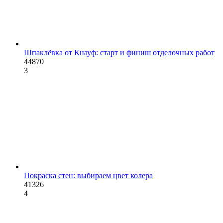
Шпаклёвка от Кнауф: старт и финиш отделочных работ
44870
3
Покраска стен: выбираем цвет колера
41326
4