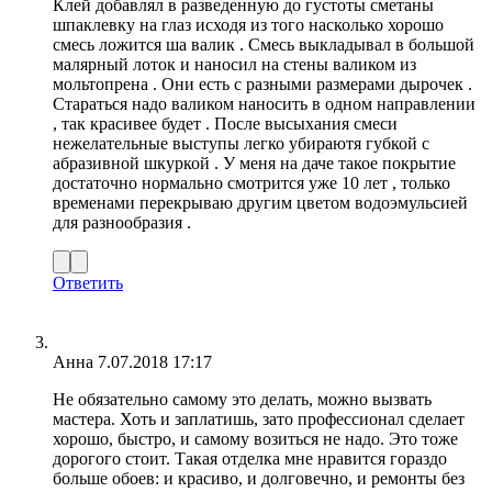
Клей добавлял в разведенную до густоты сметаны
шпаклевку на глаз исходя из того насколько хорошо
смесь ложится ша валик . Смесь выкладывал в большой
малярный лоток и наносил на стены валиком из
мольтопрена . Они есть с разными размерами дырочек .
Стараться надо валиком наносить в одном направлении
, так красивее будет . После высыхания смеси
нежелательные выступы легко убираютя губкой с
абразивной шкуркой . У меня на даче такое покрытие
достаточно нормально смотрится уже 10 лет , только
временами перекрываю другим цветом водоэмульсией
для разнообразия .
Ответить
Анна
7.07.2018 17:17
Не обязательно самому это делать, можно вызвать
мастера. Хоть и заплатишь, зато профессионал сделает
хорошо, быстро, и самому возиться не надо. Это тоже
дорогого стоит. Такая отделка мне нравится гораздо
больше обоев: и красиво, и долговечно, и ремонты без