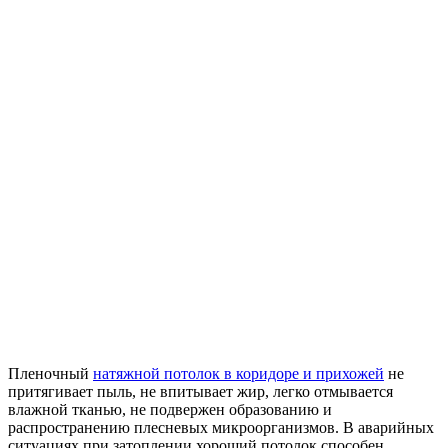
Пленочный
натяжной потолок в коридоре и прихожей
не
притягивает пыль, не впитывает жир, легко отмывается
влажной тканью, не подвержен образованию и
распространению плесневых микроорганизмов. В аварийных
ситуациях при затоплении хороший потолок способен