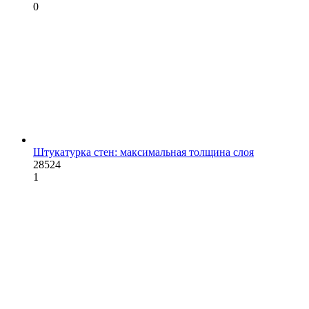
0
Штукатурка стен: максимальная толщина слоя
28524
1