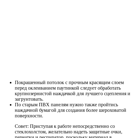
Покрашенный потолок с прочным красящим слоем
перед оклеиванием паутинкой следует обработать
крупнозернистой наждачкой для лучшего сцепления и
загрунтовать.
По старым ПВХ панелям нужно также пройтись
наждачной бумагой для создания более шероховатой
поверхности.
Совет: Приступая к работе непосредственно со
стеклохолстом, желательно надеть защитные очки,
перчатки и респиратор, поскольку материал в