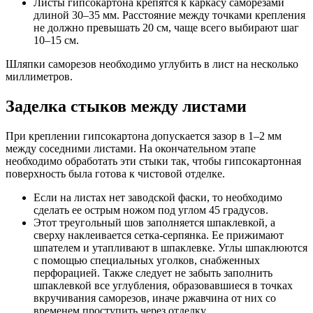
Листы гипсокартона крепятся к каркасу саморезами
длиной 30–35 мм. Расстояние между точками крепления
не должно превышать 20 см, чаще всего выбирают шаг
10–15 см.
Шляпки саморезов необходимо углубить в лист на несколько
миллиметров.
Заделка стыков между листами
При креплении гипсокартона допускается зазор в 1–2 мм
между соседними листами. На окончательном этапе
необходимо обработать эти стыки так, чтобы гипсокартонная
поверхность была готова к чистовой отделке.
Если на листах нет заводской фаски, то необходимо
сделать ее острым ножом под углом 45 градусов.
Этот треугольный шов заполняется шпаклевкой, а
сверху наклеивается сетка-серпянка. Ее прижимают
шпателем и утапливают в шпаклевке. Углы шпаклюются
с помощью специальных уголков, снабженных
перфорацией. Также следует не забыть заполнить
шпаклевкой все углубления, образовавшиеся в точках
вкручивания саморезов, иначе ржавчина от них со
временем проступить через отделку.