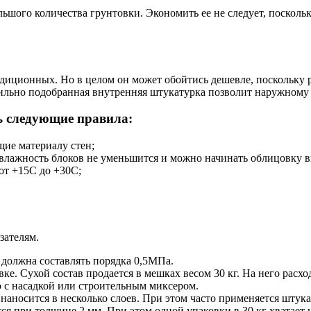
льшого количества грунтовки. Экономить ее не следует, посколь
диционных. Но в целом он может обойтись дешевле, поскольку р
ильно подобранная внутренняя штукатурка позволит наружному з
ть следующие правила:
щие материалу стен;
а влажность блоков не уменьшится и можно начинать облицовку в
от +15С до +30С;
зателям.
 должна составлять порядка 0,5МПа.
е. Сухой состав продается в мешках весом 30 кг. На него расхо
 с насадкой или строительным миксером.
 наносится в несколько слоев. При этом часто применяется штука
я при толщине 2 мм. При этом одной упаковки в 30 кг хватает 