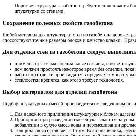
Пористая структура газобетона требует использования бо
штукатурки со стенами.
Сохранение полезных свойств газобетона
Любой материал для штукатурки стен из газобетона дороже тра
способствуют точные размеры блоков и качество кладки. Прав
Для отделки стен из газобетона следует выполня
применяются только специальные составы, соответствую
дом должен простоять некоторое время без отделки, пок
работы по отделке производятся в пределах температуры 
стеклосетки крепятся, как этого требует технология.
Выбор материалов для отделки газобетона
Подбор штукатурных смесей производится по следующим пока
Для надежного прилипания штукатурки к блокам адгезия
Пропорции при разведении смесей указываются на упаковк
добавлении в сухую смесь воды и перемешивании дрелью
Толщина слоя составляет 2-15 мм. Если она велика, смесь
хорошо держит покрытия. Оптимальный расход достигаетс