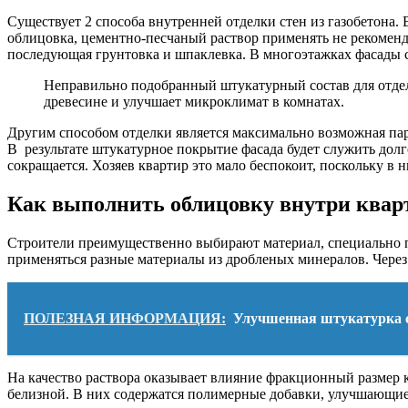
Существует 2 способа внутренней отделки стен из газобетона.
облицовка, цементно-песчаный раствор применять не рекоменду
последующая грунтовка и шпаклевка. В многоэтажках фасады с
Неправильно подобранный штукатурный состав для отдел
древесине и улучшает микроклимат в комнатах.
Другим способом отделки является максимально возможная пар
В результате штукатурное покрытие фасада будет служить долг
сокращается. Хозяев квартир это мало беспокоит, поскольку в 
Как выполнить облицовку внутри ква
Строители преимущественно выбирают материал, специально п
применяться разные материалы из дробленых минералов. Через
ПОЛЕЗНАЯ ИНФОРМАЦИЯ:
Улучшенная штукатурка с
На качество раствора оказывает влияние фракционный размер 
белизной. В них содержатся полимерные добавки, улучшающие