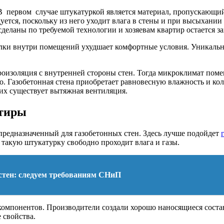
 В первом случае штукатуркой является материал, пропускающий 
ется, поскольку из него уходит влага в стены и при высыхании
деланы по требуемой технологии и хозяевам квартир остается з
ки внутри помещений ухудшает комфортные условия. Уникальна
оизоляция с внутренней стороны стен. Тогда микроклимат поме
о. Газобетонная стена приобретает равновесную влажность и ко
них существует вытяжная вентиляция.
ртиры
редназначенный для газобетонных стен. Здесь лучше подойдет
 такую штукатурку свободно проходит влага и газы.
тен: следуем требованиям СНиП
компонентов. Производители создали хорошо наносящиеся состав
 свойства.