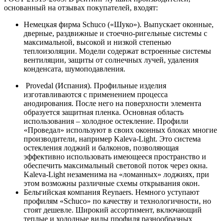
основанный на отзывах покупателей, входят:
Немецкая фирма Schuсo («Шуко»). Выпускает оконные,
дверные, раздвижные и стоечно-ригельные системы с
максимальной, высокой и низкой степенью
теплоизоляции. Модели содержат встроенные системы
вентиляции, защиты от солнечных лучей, удаления
конденсата, шумоподавления.
Provedal (Испания). Профильные изделия
изготавливаются с применением процесса
анодирования. После него на поверхности элемента
образуется защитная пленка. Основная область
использования – холодное остекление. Профили
«Проведал» используют в своих оконных блоках многие
производители, например Kaleva-Light. Это система
остекления лоджий и балконов, позволяющая
эффективно использовать имеющееся пространство и
обеспечить максимальный световой поток через окна.
Kaleva-Light незаменима на «ломанных» лоджиях, при
этом возможны различные схемы открывания окон.
Бельгийская компания Reynaers. Немного уступают
профилям «Schuсo» по качеству и технологичности, но
стоят дешевле. Широкий ассортимент, включающий
теплые и холодные виды профиля разнообразных