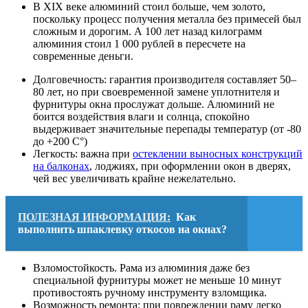
В XIX веке алюминий стоил больше, чем золото,
поскольку процесс получения металла без примесей был
сложным и дорогим. А 100 лет назад килограмм
алюминия стоил 1 000 рублей в пересчете на
современные деньги.
Долговечность: гарантия производителя составляет 50–
80 лет, но при своевременной замене уплотнителя и
фурнитуры окна прослужат дольше. Алюминий не
боится воздействия влаги и солнца, спокойно
выдерживает значительные перепады температур (от -80
до +200 C°)
Легкость: важна при
остеклении выносных конструкций
на балконах
, лоджиях, при оформлении окон в дверях,
чей вес увеличивать крайне нежелательно.
ПОЛЕЗНАЯ ИНФОРМАЦИЯ:
Как
выполнить шпаклевку откосов на окнах?
Взломостойкость. Рама из алюминия даже без
специальной фурнитуры может не меньше 10 минут
противостоять ручному инструменту взломщика.
Возможность ремонта: при повреждении раму легко