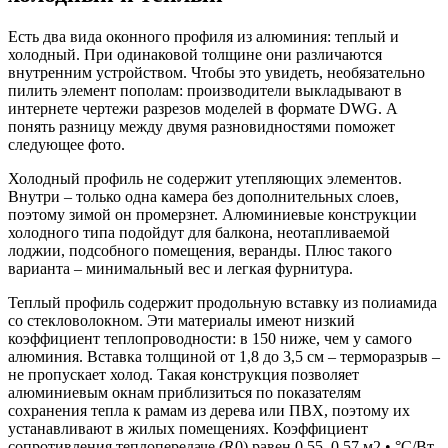
Есть два вида оконного профиля из алюминия: теплый и
холодный. При одинаковой толщине они различаются
внутренним устройством. Чтобы это увидеть, необязательно
пилить элемент пополам: производители выкладывают в
интернете чертежи разрезов моделей в формате DWG. А
понять разницу между двумя разновидностями поможет
следующее фото.
Холодный профиль не содержит утепляющих элементов.
Внутри – только одна камера без дополнительных слоев,
поэтому зимой он промерзнет. Алюминиевые конструкции
холодного типа подойдут для балкона, неотапливаемой
лоджии, подсобного помещения, веранды. Плюс такого
варианта – минимальный вес и легкая фурнитура.
Теплый профиль содержит продольную вставку из полиамида
со стекловолокном. Эти материалы имеют низкий
коэффициент теплопроводности: в 150 ниже, чем у самого
алюминия. Вставка толщиной от 1,8 до 3,5 см – терморазрыв –
не пропускает холод. Такая конструкция позволяет
алюминиевым окнам приблизиться по показателям
сохранения тепла к рамам из дерева или ПВХ, поэтому их
устанавливают в жилых помещениях. Коэффициент
сопротивления теплопередаче (R0) равен 0,55–0,57 м2 • °С/Вт.